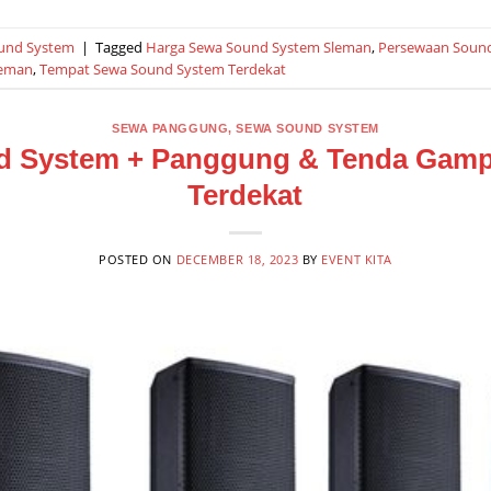
und System
|
Tagged
Harga Sewa Sound System Sleman
,
Persewaan Sound
leman
,
Tempat Sewa Sound System Terdekat
SEWA PANGGUNG
,
SEWA SOUND SYSTEM
d System + Panggung & Tenda Gamp
Terdekat
POSTED ON
DECEMBER 18, 2023
BY
EVENT KITA