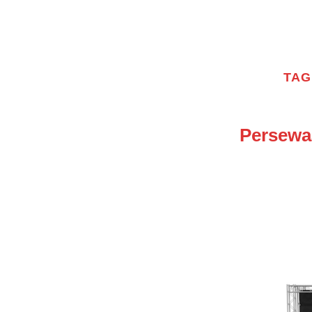
Skip
to
MENU
content
TAG
Persewa