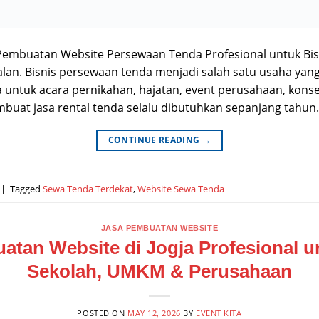
a Pembuatan Website Persewaan Tenda Profesional untuk Bi
an. Bisnis persewaan tenda menjadi salah satu usaha yan
untuk acara pernikahan, hajatan, event perusahaan, konser
at jasa rental tenda selalu dibutuhkan sepanjang tahun. Di 
CONTINUE READING
→
|
Tagged
Sewa Tenda Terdekat
,
Website Sewa Tenda
JASA PEMBUATAN WEBSITE
atan Website di Jogja Profesional un
Sekolah, UMKM & Perusahaan
POSTED ON
MAY 12, 2026
BY
EVENT KITA