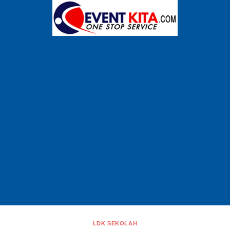
OUR BLOG
an artikel terbaru dari
EVENT-KITA.COM
- Lay
rganizer (EO) profesional dan terpercaya di In
LDK SEKOLAH