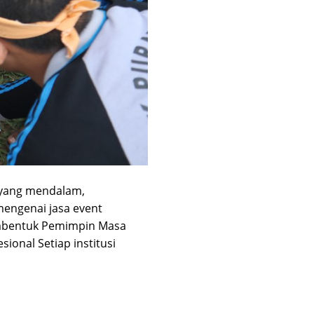
l yang mendalam,
mengenai jasa event
embentuk Pemimpin Masa
onal Setiap institusi