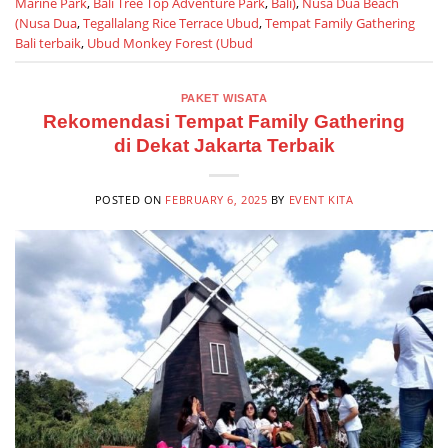
Marine Park
,
Bali Tree Top Adventure Park
,
Bali)
,
Nusa Dua Beach
(Nusa Dua
,
Tegallalang Rice Terrace Ubud
,
Tempat Family Gathering
Bali terbaik
,
Ubud Monkey Forest (Ubud
PAKET WISATA
Rekomendasi Tempat Family Gathering
di Dekat Jakarta Terbaik
POSTED ON
FEBRUARY 6, 2025
BY
EVENT KITA