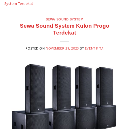
System Terdekat
SEWA SOUND SYSTEM
Sewa Sound System Kulon Progo
Terdekat
POSTED ON
NOVEMBER 29, 2023
BY
EVENT KITA