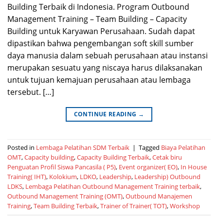
Building Terbaik di Indonesia. Program Outbound
Management Training – Team Building – Capacity
Building untuk Karyawan Perusahaan. Sudah dapat
dipastikan bahwa pengembangan soft skill sumber
daya manusia dalam sebuah perusahaan atau instansi
merupakan sesuatu yang niscaya harus dilaksanakan
untuk tujuan kemajuan perusahaan atau lembaga
tersebut. […]
CONTINUE READING
→
Posted in
Lembaga Pelatihan SDM Terbaik
|
Tagged
Biaya Pelatihan
OMT
,
Capacity building
,
Capacity Building Terbaik
,
Cetak biru
Penguatan Profil Siswa Pancasila ( P5)
,
Event organizer( EO)
,
In House
Training( IHT)
,
Kolokium
,
LDKO
,
Leadership
,
Leadership) Outbound
LDKS
,
Lembaga Pelatihan Outbound Management Training terbaik
,
Outbound Management Training (OMT)
,
Outbound Manajemen
Training
,
Team Building Terbaik
,
Trainer of Trainer( TOT)
,
Workshop