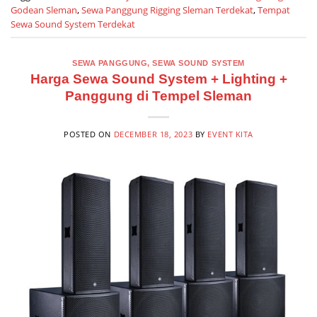
Godean Sleman
,
Sewa Panggung Rigging Sleman Terdekat
,
Tempat
Sewa Sound System Terdekat
SEWA PANGGUNG
,
SEWA SOUND SYSTEM
Harga Sewa Sound System + Lighting +
Panggung di Tempel Sleman
POSTED ON
DECEMBER 18, 2023
BY
EVENT KITA