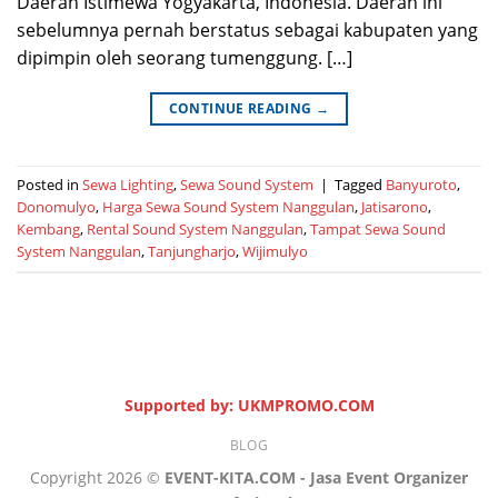
Daerah Istimewa Yogyakarta, Indonesia. Daerah ini
sebelumnya pernah berstatus sebagai kabupaten yang
dipimpin oleh seorang tumenggung. […]
CONTINUE READING
→
Posted in
Sewa Lighting
,
Sewa Sound System
|
Tagged
Banyuroto
,
Donomulyo
,
Harga Sewa Sound System Nanggulan
,
Jatisarono
,
Kembang
,
Rental Sound System Nanggulan
,
Tampat Sewa Sound
System Nanggulan
,
Tanjungharjo
,
Wijimulyo
Supported by: UKMPROMO.COM
BLOG
Copyright 2026 ©
EVENT-KITA.COM - Jasa Event Organizer