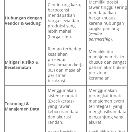
Memiliki posisi
Cenderung kaku;
tawar tinggi; sering
berpotensi
mendapatkan
mendapatkan
Hubungan dengan
harga khusus
harga sewa dan
Vendor & Gedung
karena hubungan
produksi yang
jangka panjang
lebih mahal
(
vendor
(harga ritel).
partnership
).
Rentan terhadap
Memiliki tim
kesalahan
manajemen risiko
prosedur
Mitigasi Risiko &
khusus dan sangat
keselamatan kerja
Keselamatan
paham alur hukum
(
K3
) dan masalah
perizinan
perizinan
keramaian.
birokrasi.
Menggunakan
Menggunakan
sistem manual
perangkat lunak
(Excel/kertas)
manajemen event
Teknologi &
yang rawan
terintegrasi yang
Manajemen Data
kebocoran data
menghasilkan data
dan akurasi
pengunjung yang
rendah.
akurat.
Acara berisiko
Hasil akhir terlihat