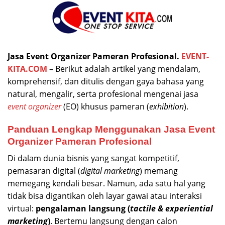
Skip
to
content
Jasa Event Organizer Pameran Profesional.
EVENT-
KITA.COM
– Berikut adalah artikel yang mendalam,
komprehensif, dan ditulis dengan gaya bahasa yang
natural, mengalir, serta profesional mengenai jasa
event organizer
(EO) khusus pameran (
exhibition
).
Panduan Lengkap Menggunakan Jasa Event
Organizer Pameran Profesional
Di dalam dunia bisnis yang sangat kompetitif,
pemasaran digital (
digital marketing
) memang
memegang kendali besar. Namun, ada satu hal yang
tidak bisa digantikan oleh layar gawai atau interaksi
virtual:
pengalaman langsung (
tactile & experiential
marketing
)
. Bertemu langsung dengan calon