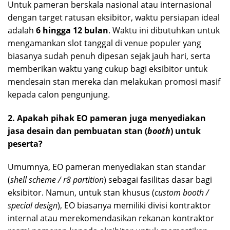
Untuk pameran berskala nasional atau internasional
dengan target ratusan eksibitor, waktu persiapan ideal
adalah
6 hingga 12 bulan
. Waktu ini dibutuhkan untuk
mengamankan slot tanggal di venue populer yang
biasanya sudah penuh dipesan sejak jauh hari, serta
memberikan waktu yang cukup bagi eksibitor untuk
mendesain stan mereka dan melakukan promosi masif
kepada calon pengunjung.
2. Apakah pihak EO pameran juga menyediakan
jasa desain dan pembuatan stan (
booth
) untuk
peserta?
Umumnya, EO pameran menyediakan stan standar
(
shell scheme / r8 partition
) sebagai fasilitas dasar bagi
eksibitor. Namun, untuk stan khusus (
custom booth /
special design
), EO biasanya memiliki divisi kontraktor
internal atau merekomendasikan rekanan kontraktor